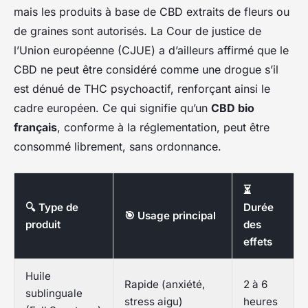
mais les produits à base de CBD extraits de fleurs ou
de graines sont autorisés. La Cour de justice de
l’Union européenne (CJUE) a d’ailleurs affirmé que le
CBD ne peut être considéré comme une drogue s’il
est dénué de THC psychoactif, renforçant ainsi le
cadre européen. Ce qui signifie qu’un
CBD bio
français
, conforme à la réglementation, peut être
consommé librement, sans ordonnance.
⏳
🔍 Type de
Durée
🎯 Usage principal
produit
des
effets
Huile
Rapide (anxiété,
2 à 6
sublinguale
stress aigu)
heures