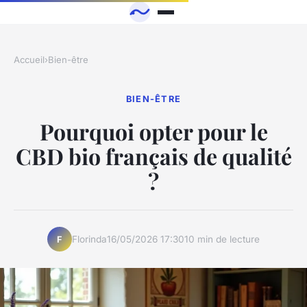
Accueil
›
Bien-être
BIEN-ÊTRE
Pourquoi opter pour le
CBD bio français de qualité
?
Florinda
16/05/2026 17:30
10 min de lecture
F