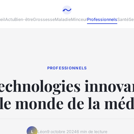
eil
Actu
Bien-être
Grossesse
Maladie
Minceur
Professionnels
Santé
Se
PROFESSIONNELS
technologies innova
le monde de la mé
Léon
9 octobre 2024
6 min de lecture
L