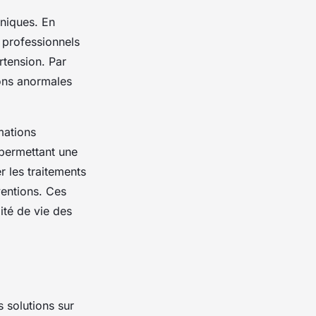
oniques. En
 professionnels
rtension. Par
ions anormales
mations
, permettant une
r les traitements
ventions. Ces
ité de vie des
s solutions sur