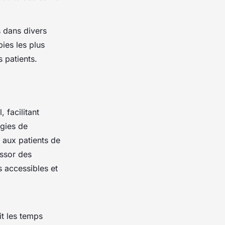
s dans divers
ies les plus
s patients.
facilitant
ogies de
i aux patients de
essor des
s accessibles et
it les temps