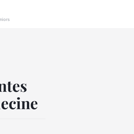
niors
ntes
decine