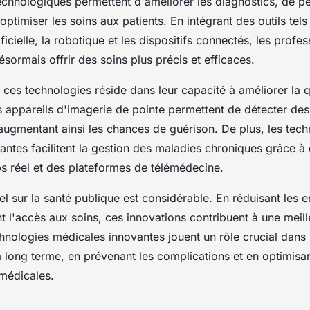
chnologiques permettent d'améliorer les diagnostics, de pe
'optimiser les soins aux patients. En intégrant des outils tel
tificielle, la robotique et les dispositifs connectés, les profe
sormais offrir des soins plus précis et efficaces.
ces technologies réside dans leur capacité à améliorer la q
s appareils d'imagerie de pointe permettent de détecter de
augmentant ainsi les chances de guérison. De plus, les tech
ntes facilitent la gestion des maladies chroniques grâce à 
ps réel et des plateformes de télémédecine.
el sur la santé publique est considérable. En réduisant les 
 l'accès aux soins, ces innovations contribuent à une meill
hnologies médicales innovantes jouent un rôle crucial dans 
 long terme, en prévenant les complications et en optimisant 
médicales.