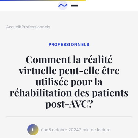
Accueil
›
Professionnels
PROFESSIONNELS
Comment la réalité
virtuelle peut-elle être
utilisée pour la
réhabilitation des patients
post-AVC?
Léon
6 octobre 2024
7 min de lecture
L